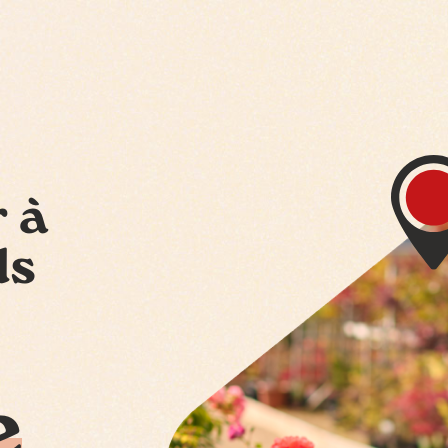
r à
ds
e