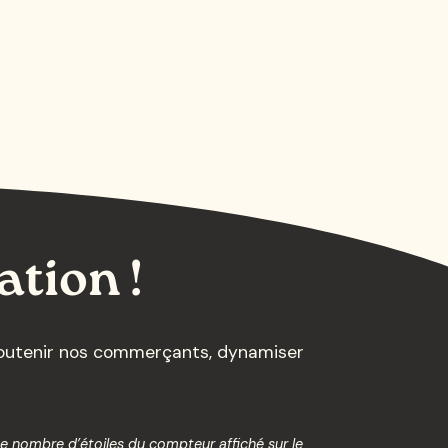
ation !
 soutenir nos commerçants, dynamiser
Le nombre d’étoiles du compteur affiché sur le