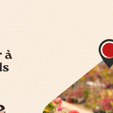
r à
ds
e